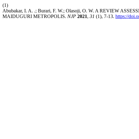
(1)
Abubakar, I. A. .; Burari, F. W.; Olasoji, O. W. A REV
MAIDUGURI METROPOLIS.
NJP
2021
,
31
(1), 7-13.
https://doi.